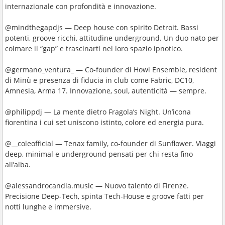
internazionale con profondità e innovazione.
@mindthegapdjs — Deep house con spirito Detroit. Bassi
potenti, groove ricchi, attitudine underground. Un duo nato per
colmare il “gap” e trascinarti nel loro spazio ipnotico.
@germano_ventura_ — Co-founder di Howl Ensemble, resident
di Minù e presenza di fiducia in club come Fabric, DC10,
Amnesia, Arma 17. Innovazione, soul, autenticità — sempre.
@philippdj — La mente dietro Fragola’s Night. Un’icona
fiorentina i cui set uniscono istinto, colore ed energia pura.
@__coleofficial — Tenax family, co-founder di Sunflower. Viaggi
deep, minimal e underground pensati per chi resta fino
all’alba.
@alessandrocandia.music — Nuovo talento di Firenze.
Precisione Deep-Tech, spinta Tech-House e groove fatti per
notti lunghe e immersive.