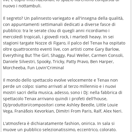
nuovo i nottambuli.
Il segreto? Un palinsesto variegato e all'insegna della qualità,
con appuntamenti settimanali dedicati a diverse fasce di
pubblico: tra le serate clou di quegli anni ricordiamo i
mercoledì tropicali, i giovedì rock, i martedì heavy. In sei
stagioni targate Nozze di Figaro, il palco del Tenax ha ospitato
oltre quattrocento eventi live, con artisti come Gary Barlow,
Everything But The Girl, Shaggy, Paul Weller, Carmen Consoli,
Daniele Silvestri, Spooky, Tricky, Patty Pravo, Ben Harper,
Morcheeba, Fun Lovin'Criminal
Il mondo dello spettacolo evolve velocemente e Tenax non
perde un colpo: siamo arrivati al terzo millennio e i nuovi
mostri sacri della musica, adesso, sono i Dj: nella fabbrica di
spettacolo Tenax arrivano quindi i profeti dell'house,
Dj/produttori/compositori come Ashley Beedle, Little Louie
Vega, Franà§ois Kevorkian, Dimitri From Paris, Ralf, Alex Neri.
L'atmosfera è dichiaratamente fashion, onirica. In sala si
muove un pubblico selezionatissimo, eccentrico, colorato.