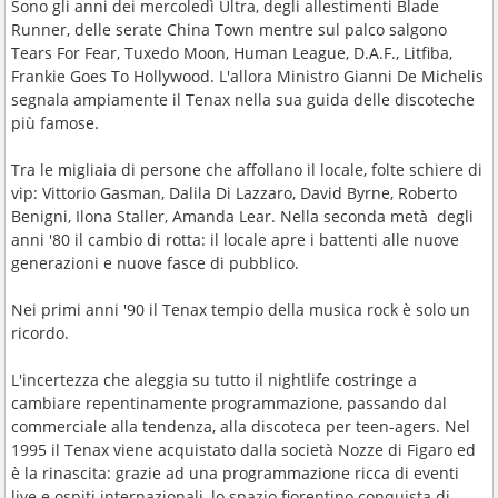
Sono gli anni dei mercoledì Ultra, degli allestimenti Blade
Runner, delle serate China Town mentre sul palco salgono
Tears For Fear, Tuxedo Moon, Human League, D.A.F., Litfiba,
Frankie Goes To Hollywood. L'allora Ministro Gianni De Michelis
segnala ampiamente il Tenax nella sua guida delle discoteche
più famose.
Tra le migliaia di persone che affollano il locale, folte schiere di
vip: Vittorio Gasman, Dalila Di Lazzaro, David Byrne, Roberto
Benigni, Ilona Staller, Amanda Lear. Nella seconda metà degli
anni '80 il cambio di rotta: il locale apre i battenti alle nuove
generazioni e nuove fasce di pubblico.
Nei primi anni '90 il Tenax tempio della musica rock è solo un
ricordo.
L'incertezza che aleggia su tutto il nightlife costringe a
cambiare repentinamente programmazione, passando dal
commerciale alla tendenza, alla discoteca per teen-agers. Nel
1995 il Tenax viene acquistato dalla società Nozze di Figaro ed
è la rinascita: grazie ad una programmazione ricca di eventi
live e ospiti internazionali, lo spazio fiorentino conquista di