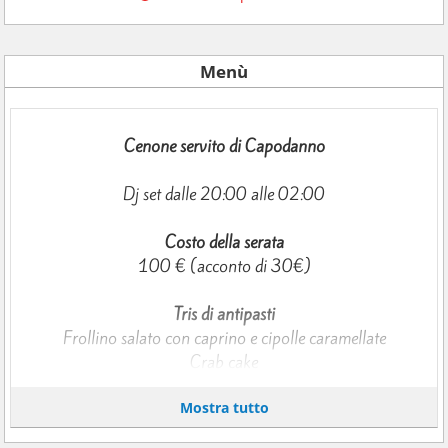
Menù
Cenone servito di Capodanno
Dj set dalle 20:00 alle 02:00
Costo della serata
100 € (acconto di 30€)
Tris di antipasti
Frollino salato con caprino e cipolle caramellate
Crab cake
Bloody Mary dealcolato e parmigiana croque
Mostra tutto
Primi