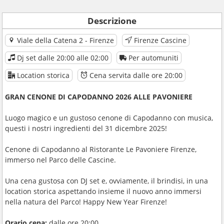
“Pasta e ceci” dentro una crespella
Tortellacci al nero di seppia ripieni di baccalà mantecato su
Descrizione
mousse leggera allo zafferano
Viale della Catena 2 - Firenze
Firenze Cascine
Secondo
Dj set dalle 20:00 alle 02:00
Per automuniti
Asado “Tuscan style” con purè di patate e
flan di lenticchie
Location storica
Cena servita dalle ore 20:00
Gran buffet di dolci
con dolci della tradizione, vin brulè e
GRAN CENONE DI CAPODANNO 2026 ALLE PAVONIERE
amari
Luogo magico e un gustoso cenone di Capodanno con musica,
1 bottiglia di vino ogni due persone
questi i nostri ingredienti del 31 dicembre 2025!
Acqua
Caffè
Cenone di Capodanno al Ristorante Le Pavoniere Firenze,
immerso nel Parco delle Cascine.
Brindisi di mezzanotte
Una cena gustosa con DJ set e, ovviamente, il brindisi, in una
location storica aspettando insieme il nuovo anno immersi
nella natura del Parco! Happy New Year Firenze!
Orario cena:
dalle ore 20:00