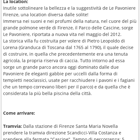
La location:
Inutile sottolineare la bellezza e la suggestività de Le Pavoniere
Firenze, una location diversa dalle solite!
Immersa nei suoni e nei profumi della natura, nel cuore del più
grande polmone verde di Firenze, il Parco delle Cascine, sorge
Le Pavoniere, riportata a nuova vita nel maggio del 2012.
La storica villa fu costruita per volere di Pietro Leopoldo di
Lorena (Granduca di Toscana dal 1765 al 1790), il quale decise
di costruire, in quella che precedentemente era una tenuta
agricola, la propria riserva di caccia. Tutto intorno ad essa
sorge un grande parco ancora oggi dominato dalle due
Pavoniere (le eleganti gabbie per uccelli dalla forma di
tempietti neoclassici, usate per racchiudere i pavoni e i fagiani
che un tempo correvano liberi per il parco) e da quella che è
considerata la più bella piscina della città.
Come arrivare:
Tramvia:
Dalla stazione di Firenze Santa Maria Novella
prendere la tramvia direzione Scandicci-Villa Costanza e
scendere alla fermata "Cascine". Tempo di percorrenza: 5